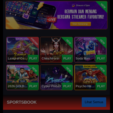
NEW
PROMO
NEW
NEW
Lamp of Cornucopia
PLAY
Chinchirorin
PLAY
Soda Man
PLAY
NEW
NEW
NEW
2026 GOLDEN GOAL RUSH
PLAY
Cyber Pinball
PLAY
Psycho Heroes
PLAY
SPORTSBOOK
Lihat Semua