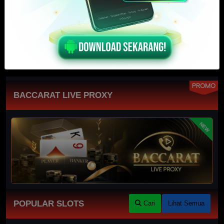
SLOT
PROMO
BACCARAT LIVE PROXY
NEW
POPULAR SLOTS
Cari
Lihat Semua