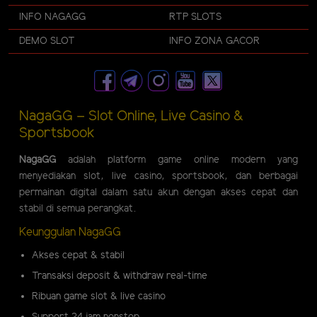
INFO NAGAGG
RTP SLOTS
DEMO SLOT
INFO ZONA GACOR
NagaGG – Slot Online, Live Casino &
Sportsbook
NagaGG
adalah platform game online modern yang
menyediakan slot, live casino, sportsbook, dan berbagai
permainan digital dalam satu akun dengan akses cepat dan
stabil di semua perangkat.
Keunggulan NagaGG
Akses cepat & stabil
Transaksi deposit & withdraw real-time
Ribuan game slot & live casino