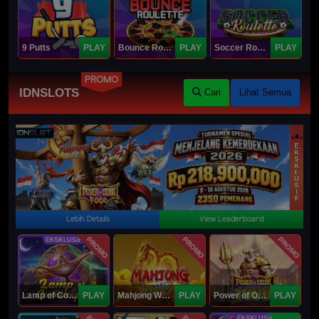
9 Putts
PLAY
Bounce Roulette
PLAY
Soccer Roulette
PLAY
PROMO
IDNSLOTS
Cari
Lihat Semua
Lebih Details
View Leaderboard
PROMO
PROMO
PROMO
Lamp of Cornucopia
PLAY
Mahjong Ways IV
PLAY
Power of Odin 1000
PLAY